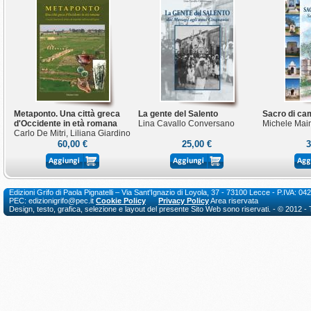
Metaponto. Una città greca
La gente del Salento
Sacro di c
d'Occidente in età romana
Lina Cavallo Conversano
Michele Mai
Carlo De Mitri, Liliana Giardino
60,00 €
25,00 €
3
Edizioni Grifo di Paola Pignatelli – Via Sant'Ignazio di Loyola, 37 - 73100 Lecce - P.I
PEC: edizionigrifo@pec.it
Cookie Policy
Privacy Policy
Area riservata
Design, testo, grafica, selezione e layout del presente Sito Web sono riservati. - © 2012 - Tutt