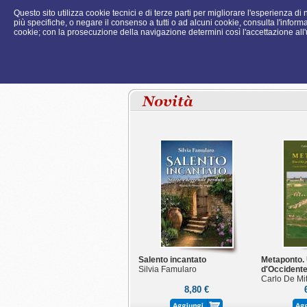
Questo sito utilizza cookie tecnici e di terze parti per migliorare l'esperienza d
più specifiche, o negare il consenso a tutti o ad alcuni cookie, consulta l'informa
cookie; con la prosecuzione della navigazione determini così l'accettazione all'u
Salento incantato
Metaponto. 
Silvia Famularo
d'Occidente
Carlo De Mit
8,80 €