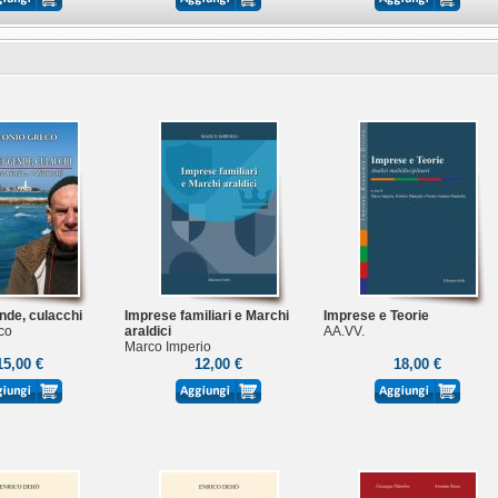
ende, culacchi
Imprese familiari e Marchi
Imprese e Teorie
co
araldici
AA.VV.
Marco Imperio
15,00 €
12,00 €
18,00 €