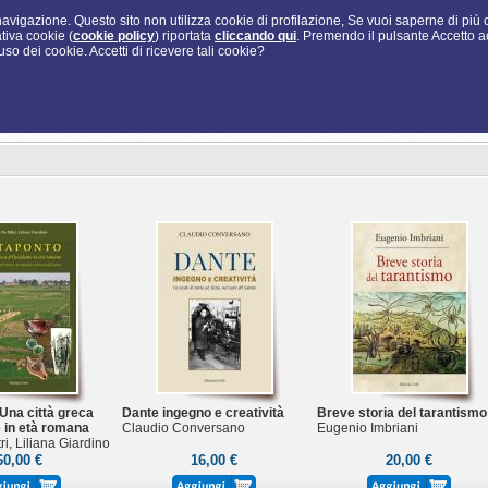
i navigazione. Questo sito non utilizza cookie di profilazione, Se vuoi saperne di più
tiva cookie (
cookie policy
) riportata
cliccando qui
. Premendo il pulsante Accetto a
so dei cookie. Accetti di ricevere tali cookie?
Una città greca
Dante ingegno e creatività
Breve storia del tarantismo
 in età romana
Claudio Conversano
Eugenio Imbriani
ri, Liliana Giardino
60,00 €
16,00 €
20,00 €