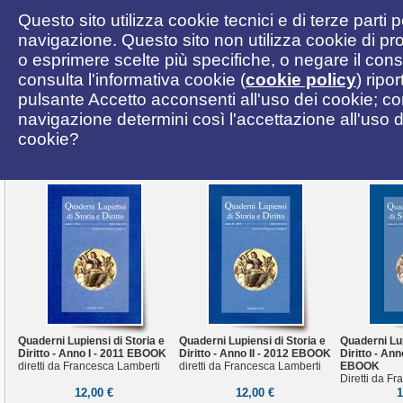
Questo sito utilizza cookie tecnici e di terze parti 
navigazione. Questo sito non utilizza cookie di pro
o esprimere scelte più specifiche, o negare il cons
consulta l'informativa cookie (
cookie policy
) ripo
pulsante Accetto acconsenti all'uso dei cookie; c
navigazione determini così l'accettazione all'uso de
cookie?
Quaderni Lupiensi di Storia e
Quaderni Lupiensi di Storia e
Quaderni Lup
Diritto - Anno I - 2011 EBOOK
Diritto - Anno II - 2012 EBOOK
Diritto - Anno
diretti da Francesca Lamberti
diretti da Francesca Lamberti
EBOOK
Diretti da F
12,00 €
12,00 €
1