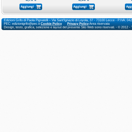
Edizioni Grifo di Paola Pignatelli – Via Sant'Ignazio di Loyola, 37 - 73100 Lecce - P.I
PEC: edizionigrifo@pec.it
Cookie Policy
Privacy Policy
Area riservata
Design, testo, grafica, selezione e layout del presente Sito Web sono riservati. - © 2012 - Tutt