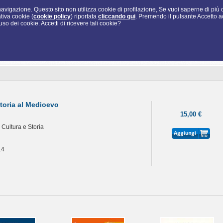
i navigazione. Questo sito non utilizza cookie di profilazione, Se vuoi saperne di più
tiva cookie (
cookie policy
) riportata
cliccando qui
. Premendo il pulsante Accetto a
so dei cookie. Accetti di ricevere tali cookie?
storia al Medioevo
15,00 €
 Cultura e Storia
14