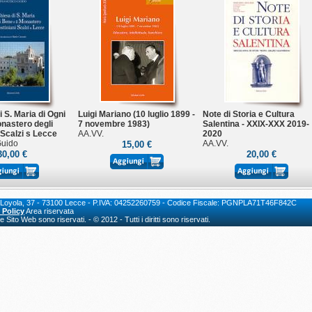
 S. Maria di Ogni
Luigi Mariano (10 luglio 1899 -
Note di Storia e Cultura
onastero degli
7 novembre 1983)
Salentina - XXIX-XXX 2019-
 Scalzi s Lecce
AA.VV.
2020
Guido
AA.VV.
15,00 €
30,00 €
20,00 €
io di Loyola, 37 - 73100 Lecce - P.IVA: 04252260759 - Codice Fiscale: PGNPLA71T46F842C
 Policy
Area riservata
Sito Web sono riservati. - © 2012 - Tutti i diritti sono riservati.