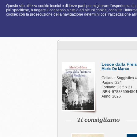
Questo sito utilizza cookie tecnici e di terze parti per migliorare l'esperienza d
più specifiche, o negare il consenso a tutti o ad alcuni cookie, consulta l'informa
cookie; con la prosecuzione della navigazione determini così l'accettazione all'u
Lecce dalla Prei
Mario De Marco
Collana: Saggistica »
Pagine: 224
Formato: 13,5 x 21
ISBN: 97888699450
Anno: 2026