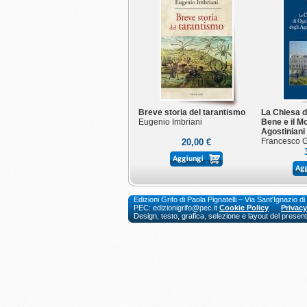
Breve storia del tarantismo
La Chiesa di
Eugenio Imbriani
Bene e il M
Agostiniani
Francesco 
20,00 €
Edizioni Grifo di Paola Pignatelli – Via Sant'Ignaz
PEC: edizionigrifo@pec.it
Cookie Policy
Privacy
Design, testo, grafica, selezione e layout del presente 