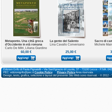
Metaponto. Una città greca
La gente del Salento
Sacro di c
d'Occidente in età romana
Lina Cavallo Conversano
Michele Mai
Carlo De Mitri, Liliana Giardino
60,00 €
25,00 €
3
Edizioni Grifo di Paola Pignatelli – Via Sant'Ignazio di Loyola, 37 - 73100 Lecce - P.I
PEC: edizionigrifo@pec.it
Cookie Policy
Privacy Policy
Area riservata
Design, testo, grafica, selezione e layout del presente Sito Web sono riservati. - © 2012 - Tutt