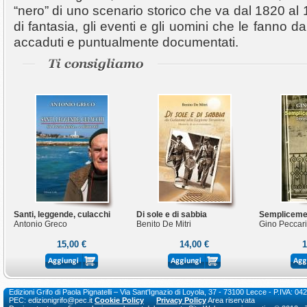
“nero” di uno scenario storico che va dal 1820 al 1
di fantasia, gli eventi e gli uomini che le fanno 
accaduti e puntualmente documentati.
Santi, leggende, culacchi
Di sole e di sabbia
Sempliceme
Antonio Greco
Benito De Mitri
Gino Peccari
15,00 €
14,00 €
1
Edizioni Grifo di Paola Pignatelli – Via Sant'Ignazio di Loyola, 37 - 73100 Lecce - P.I
PEC: edizionigrifo@pec.it
Cookie Policy
Privacy Policy
Area riservata