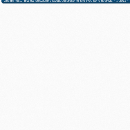
Design, testo, grafica, selezione e layout del presente Sito Web sono riservati. - © 2012 - Tutt