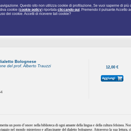
i navigazione. Questo sito non utilizza cookie di profilazione, Se vuoi saperne di più
tiva cookie (
cookie policy
) riportata
cliccando qui
. Premendo il pulsante Accetto a
so dei cookie. Accetti di ricevere tali cookie?
dialetto Bolognese
ne del prof. Alberto Trauzzi
12,00 €
64
erita un posto d’onore nella biblioteca di ogni amante della lingua e della cultura felsinea. Non
iaggio nel mondo misterioso e affascinante del dialetto bolognese. Attraverso la sua lettura, ci