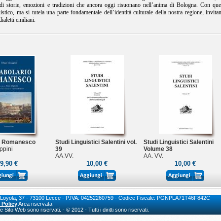
 di storie, emozioni e tradizioni che ancora oggi risuonano nell’anima di Bologna. Con que
stico, ma si tutela una parte fondamentale dell’identità culturale della nostra regione, invita
ialetti emiliani.
o Romanesco
Studi Linguistici Salentini vol.
Studi Linguistici Salentini
ppini
39
Volume 38
AA.VV.
AA. VV.
9,90 €
10,00 €
10,00 €
io di Loyola, 37 - 73100 Lecce - P.IVA: 04252260759 - Codice Fiscale: PGNPLA71T46F842C
 Policy
Area riservata
Sito Web sono riservati. - © 2012 - Tutti i diritti sono riservati.