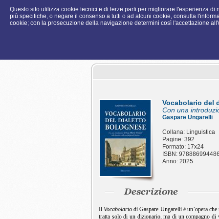
Questo sito utilizza cookie tecnici e di terze parti per migliorare l'esperienza d
più specifiche, o negare il consenso a tutti o ad alcuni cookie, consulta l'informa
cookie; con la prosecuzione della navigazione determini così l'accettazione all'u
Vocabolario del 
Con una introduzio
Gaspare Ungarelli
Collana: Linguistica
Pagine: 392
Formato: 17x24
ISBN: 97888699448
Anno: 2025
Il
Vocabolario
di Gaspare Ungarelli è un’opera che m
tratta solo di un dizionario, ma di un compagno di v