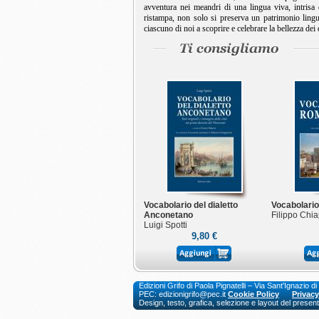
avventura nei meandri di una lingua viva, intrisa
ristampa, non solo si preserva un patrimonio lingui
ciascuno di noi a scoprire e celebrare la bellezza dei d
Vocabolario del dialetto
Vocabolari
Anconetano
Filippo Chia
Luigi Spotti
9,80 €
Edizioni Grifo di Paola Pignatelli – Via Sant'Ignaz
PEC: edizionigrifo@pec.it
Cookie Policy
Privacy
Design, testo, grafica, selezione e layout del presente 